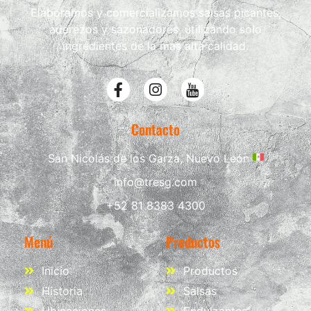
Elaboramos y comercializamos salsas picantes,
aderezos y sazonadores, utilizando solo
ingredientes de la mas alta calidad.
Contacto
San Nicolás de los Garza, Nuevo León
info@tresg.com
+52 81 8383 4300
Menú
Productos
Inicio
Productos
Historia
Salsas
Ubicaciones
Endulzantes