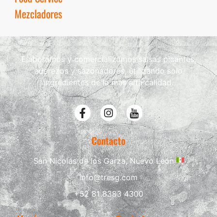
Mezcladores
Elaboramos y comercializamos salsas picantes,
aderezos y sazonadores, utilizando solo
ingredientes de la mas alta calidad.
Contacto
San Nicolás de los Garza, Nuevo León
info@tresg.com
+52 81 8383 4300